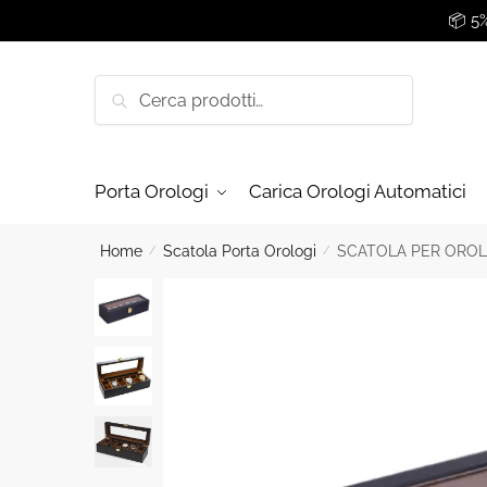
Skip
Skip
📦 5
to
to
navigation
content
Cerca:
Cerca
Porta Orologi
Carica Orologi Automatici
Home
/
Scatola Porta Orologi
/
SCATOLA PER OROLO