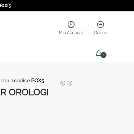
BOX5
Mio Account
Ordine
0,00
€
0
 con il codice
BOX5
ER OROLOGI