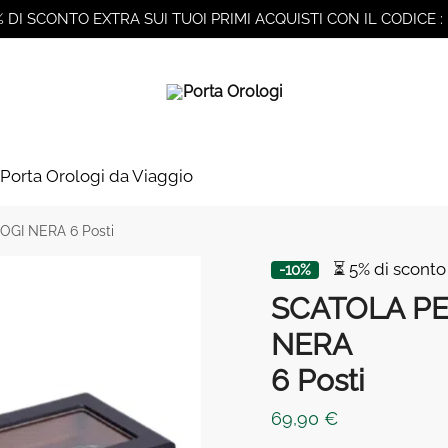
% DI SCONTO EXTRA SUI TUOI PRIMI ACQUISTI CON IL CODICE :
Porta Orologi da Viaggio
GI NERA 6 Posti
⏳ 5% di sconto
-10%
SCATOLA P
NERA
6 Posti
69,90
€