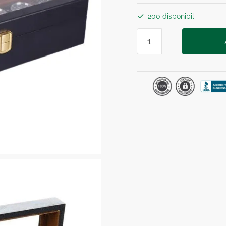
200 disponibili
SCATOLA
PER
OROLOGI
NERA
6
Posti
quantità