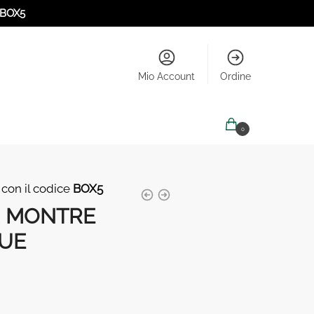
BOX5
Mio Account
Ordine
0,00
€
0
 con il codice
BOX5
 MONTRE
UE