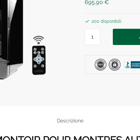
695,90
€
200 disponibili
REMONTOIR
MONTRE
AUTOMATIQUE
CARBONE
6
Posti
quantità
Descrizione