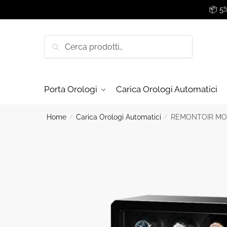
Skip
Skip
📦 5
to
to
navigation
content
Cerca:
Cerca
Porta Orologi
Carica Orologi Automatici
Home
/
Carica Orologi Automatici
/
REMONTOIR MON