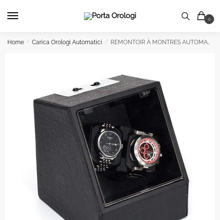
Skip
Skip
to
to
0
navigation
content
Home
/
Carica Orologi Automatici
/
REMONTOIR À MONTRES AUTOMATIQUES CROCO 2 Posti