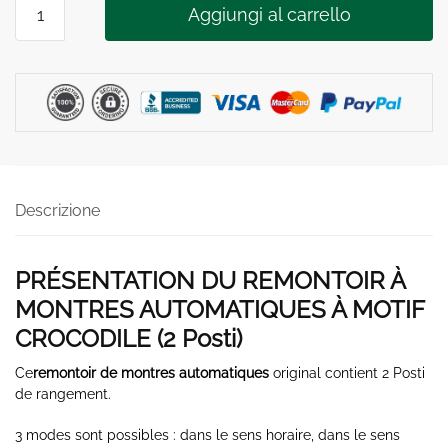
Aggiungi al carrello
À
MONTRES
AUTOMATIQUES
CROCO
2
Posti
quantità
Descrizione
PRÉSENTATION DU REMONTOIR À
MONTRES AUTOMATIQUES À MOTIF
CROCODILE (2
Posti
)
Ce
remontoir de montres automatiques
original contient 2
Posti
de rangement.
3 modes sont possibles : dans le sens horaire, dans le sens