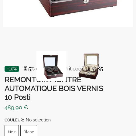
⏳ 5% di sconto con il codice
BOX5
-10%
REMONTOIR MONTRE
AUTOMATIQUE BOIS VERNIS
10 Posti
489,90
€
No selection
COULEUR
:
Noir
Blanc