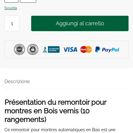
Svuota
REMONTOIR
Aggiungi al carrello
MONTRE
AUTOMATIQUE
BOIS
VERNIS
10
Posti
quantità
Descrizione
Présentation du remontoir pour
montres en Bois vernis (10
rangements)
Ce remontoir pour montres automatiques en Bois est une