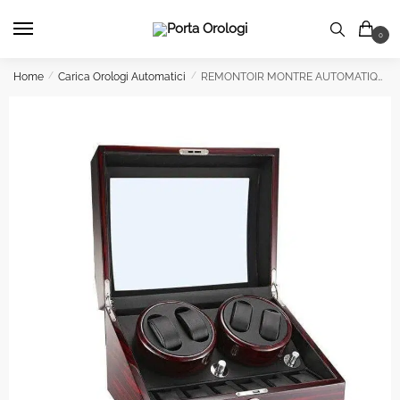
Skip
Skip
to
to
0
navigation
content
Home
/
Carica Orologi Automatici
/
REMONTOIR MONTRE AUTOMATIQUE BOIS VERNIS 10 Posti