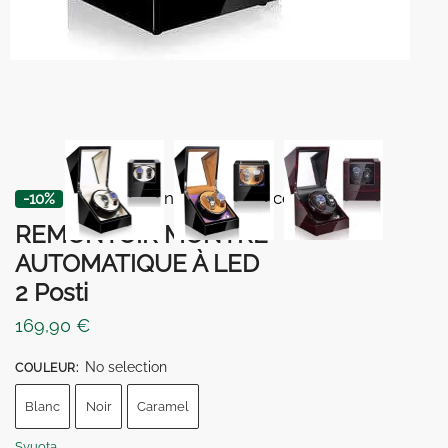
⏳ 5% di sconto con il codice
BOX5
-10%
REMONTOIR MONTRE
AUTOMATIQUE À LED
2 Posti
169,90
€
No selection
COULEUR
:
Blanc
Noir
Caramel
Svuota