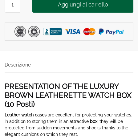
Aggiungi al carrello
BROWN
LEATHERETTE
WATCH
BOX
10
Posti
quantità
Descrizione
PRESENTATION OF THE LUXURY
BROWN LEATHERETTE WATCH BOX
(10
Posti
)
Leather watch cases
are excellent for protecting your watches.
In addition to storing them in an attractive
box
, they will be
protected from sudden movements and shocks thanks to the
elegant cushions on which they rest.