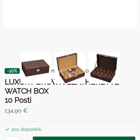
⏳ 5% di sconto con il codice
BOX5
-10%
LUXURY BROWN LEATHERETTE
WATCH BOX
10 Posti
134,90
€
200 disponibili
LUXURY