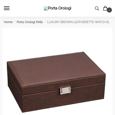
Skip
Skip
to
to
0
navigation
content
Home
/
Porta Orologi Pelle
/
LUXURY BROWN LEATHERETTE WATCH BOX 10 Posti