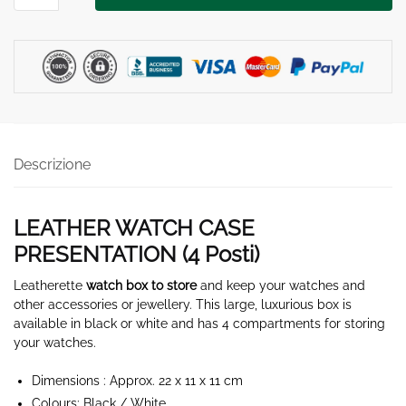
CASE
4
Posti
quantità
Descrizione
LEATHER WATCH CASE
PRESENTATION (4
Posti
)
Leatherette
watch box to store
and keep your watches and
other accessories or jewellery. This large, luxurious box is
available in black or white and has 4 compartments for storing
your watches.
Dimensions : Approx. 22 x 11 x 11 cm
Colours: Black / White