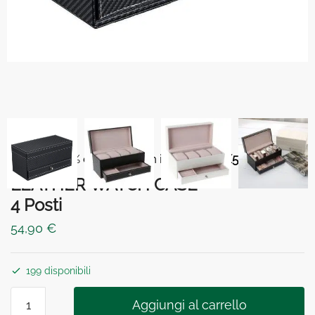
⏳ 5% di sconto con il codice
BOX5
-10%
LEATHER WATCH CASE
4 Posti
54,90
€
199 disponibili
LEATHER
Aggiungi al carrello
WATCH