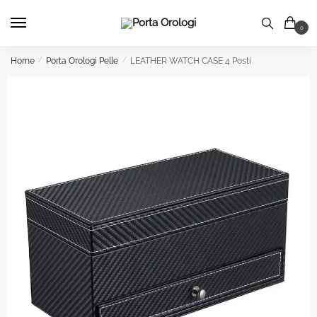
Skip
Skip
to
to
0
navigation
content
Home
/
Porta Orologi Pelle
/
LEATHER WATCH CASE 4 Posti