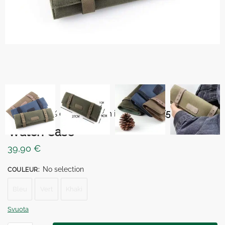
⏳ 5% di sconto con il codice
BOX5
-10%
Watch Case
39,90
€
No selection
COULEUR
:
Bleu
Vert
Khaki
Svuota