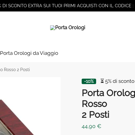
% DI SCONTO EXTRA SUI TUOI PRIMI ACQUISTI CON IL CODICE :
Porta Orologi da Viaggio
no Rosso 2 Posti
⏳ 5% di sconto
-10%
Porta Orolog
Rosso
2 Posti
44,90
€