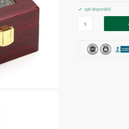
196 disponibili
Porta
Orologi
in
Legno
Rosso
2
Posti
quantità