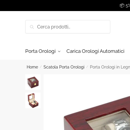
Skip
Skip
📦 5
to
to
navigation
content
Cerca:
Cerca
Porta Orologi
Carica Orologi Automatici
Home
/
Scatola Porta Orologi
/
Porta Orologi in Leg