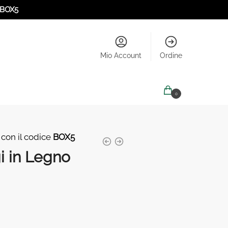
BOX5
Mio Account
Ordine
0,00
€
0
 con il codice
BOX5
i in Legno